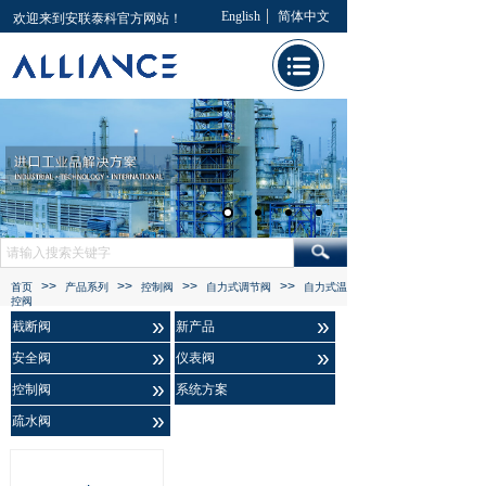
English
简体中文
欢迎来到安联泰科官方网站！
>>
>>
>>
>>
首页
产品系列
控制阀
自力式调节阀
自力式温
控阀
»
»
截断阀
新产品
»
»
安全阀
仪表阀
»
控制阀
系统方案
»
疏水阀