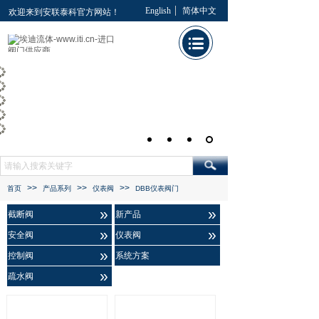
English
简体中文
欢迎来到安联泰科官方网站！
>>
>>
>>
首页
产品系列
仪表阀
DBB仪表阀门
»
»
截断阀
新产品
»
»
安全阀
仪表阀
»
控制阀
系统方案
»
疏水阀