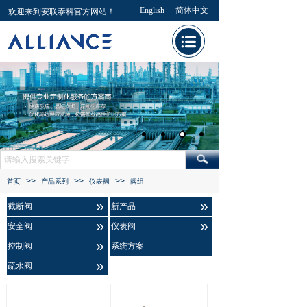
English
简体中文
欢迎来到安联泰科官方网站！
>>
>>
>>
首页
产品系列
仪表阀
阀组
»
»
截断阀
新产品
»
»
安全阀
仪表阀
»
控制阀
系统方案
»
疏水阀