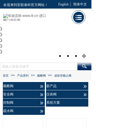
English
简体中文
欢迎来到安联泰科官方网站！
>>
>>
>>
首页
产品系列
截断阀
波纹管截止阀
»
»
截断阀
新产品
»
»
安全阀
仪表阀
»
控制阀
系统方案
»
疏水阀