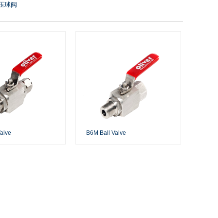
压球阀
Valve
B6M Ball Valve