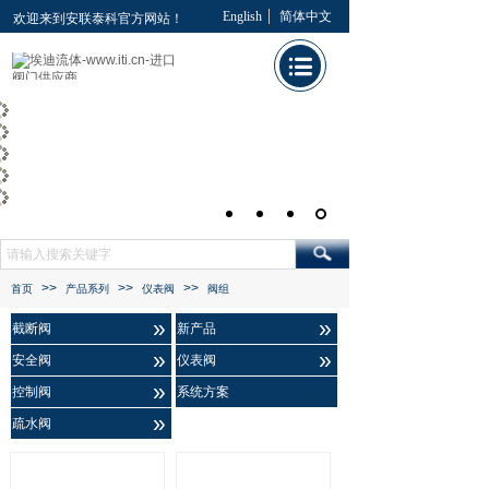
English
简体中文
欢迎来到安联泰科官方网站！
>>
>>
>>
首页
产品系列
仪表阀
阀组
»
»
截断阀
新产品
»
»
安全阀
仪表阀
»
控制阀
系统方案
»
疏水阀