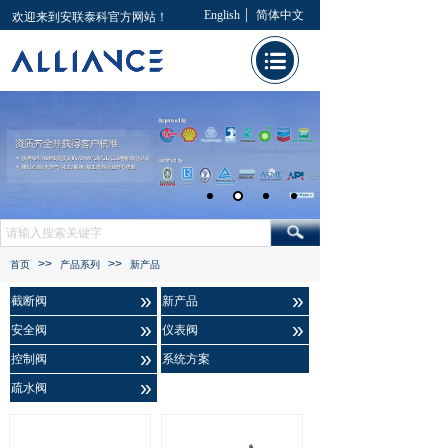
English
简体中文
欢迎来到安联泰科官方网站！
>>
>>
首页
产品系列
新产品
»
»
截断阀
新产品
»
»
安全阀
仪表阀
»
控制阀
系统方案
»
疏水阀